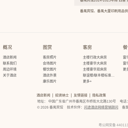
番禺宾馆2024-2025年除“四
番禺宾馆、番禺大厦印刷用品供
概况
图赏
客房
餐
酒店新闻
客房照片
主楼行政大床房
富
联系我们
会场图片
主楼豪华大床房
富
周边环境
餐饮图片
主楼豪华双床房
更
关于酒店
酒店外景
联谊楼/联丰楼标准大床房
康乐图片
更多+
酒店新闻
招贤纳士
友情链接
隐私政策
地址： 中国广东省广州市番禺区市桥街大北路130号
电话： 
© 2026 番禺宾馆
技术伙伴：
问途酒店网络营销顾问
备
粤公网安备 440113