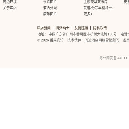
周边环境
餐饮图片
主楼豪华双床房
更
关于酒店
酒店外景
联谊楼/联丰楼标准大床房
康乐图片
更多+
酒店新闻
招贤纳士
友情链接
隐私政策
地址： 中国广东省广州市番禺区市桥街大北路130号
电话： 
© 2026 番禺宾馆
技术伙伴：
问途酒店网络营销顾问
备
粤公网安备 440113