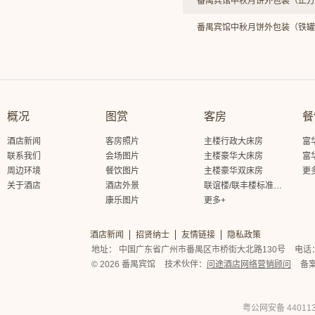
番禺宾馆中秋月饼外包装（正方
番禺宾馆中秋月饼外包装（铁罐
概况
图赏
客房
餐
酒店新闻
客房照片
主楼行政大床房
富
联系我们
会场图片
主楼豪华大床房
富
周边环境
餐饮图片
主楼豪华双床房
更
关于酒店
酒店外景
联谊楼/联丰楼标准大床房
康乐图片
更多+
酒店新闻
招贤纳士
友情链接
隐私政策
地址： 中国广东省广州市番禺区市桥街大北路130号
电话： 
© 2026 番禺宾馆
技术伙伴：
问途酒店网络营销顾问
备
粤公网安备 440113