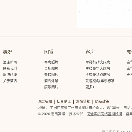
概况
图赏
客房
餐
酒店新闻
客房照片
主楼行政大床房
富
联系我们
会场图片
主楼豪华大床房
富
周边环境
餐饮图片
主楼豪华双床房
更
关于酒店
酒店外景
联谊楼/联丰楼标准大床房
康乐图片
更多+
酒店新闻
招贤纳士
友情链接
隐私政策
地址： 中国广东省广州市番禺区市桥街大北路130号
电话： 
© 2026 番禺宾馆
技术伙伴：
问途酒店网络营销顾问
备