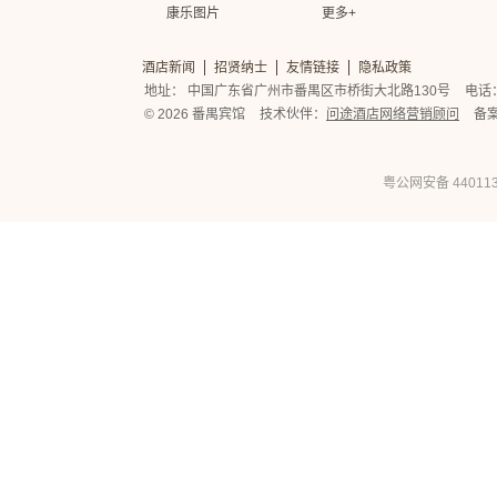
康乐图片
更多+
酒店新闻
招贤纳士
友情链接
隐私政策
地址： 中国广东省广州市番禺区市桥街大北路130号
电话： 
© 2026 番禺宾馆
技术伙伴：
问途酒店网络营销顾问
备
粤公网安备 440113