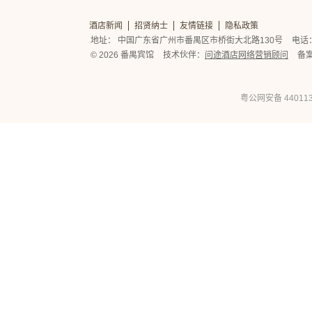
酒店新闻
招贤纳士
友情链接
隐私政策
地址： 中国广东省广州市番禺区市桥街大北路130号
电话： 
© 2026 番禺宾馆
技术伙伴：
问途酒店网络营销顾问
备
粤公网安备 440113