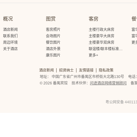
概况
图赏
客房
餐
酒店新闻
客房照片
主楼行政大床房
富
联系我们
会场图片
主楼豪华大床房
富
周边环境
餐饮图片
主楼豪华双床房
更
关于酒店
酒店外景
联谊楼/联丰楼标准大床房
康乐图片
更多+
酒店新闻
招贤纳士
友情链接
隐私政策
地址： 中国广东省广州市番禺区市桥街大北路130号
电话： 
© 2026 番禺宾馆
技术伙伴：
问途酒店网络营销顾问
备
粤公网安备 440113