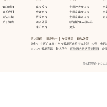
酒店新闻
客房照片
主楼行政大床房
富
联系我们
会场图片
主楼豪华大床房
富
周边环境
餐饮图片
主楼豪华双床房
更
关于酒店
酒店外景
联谊楼/联丰楼标准大床房
康乐图片
更多+
酒店新闻
招贤纳士
友情链接
隐私政策
地址： 中国广东省广州市番禺区市桥街大北路130号
电话： 
© 2026 番禺宾馆
技术伙伴：
问途酒店网络营销顾问
备
粤公网安备 440113