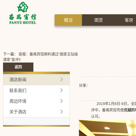
概況
图赏
客房
下一篇：
喜报：番禺宾馆顺利通过“国家五钻级
酒家”复评‼️
返回
酒店新闻
分享：
联系我们
周边环境
2019年1月8日-9日，
全
评中，番禺宾馆凭借
优越的
关于酒店
认可。