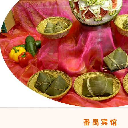
番 禺 宾 馆