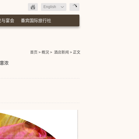
English
议与宴会
番宾国际旅行社
首页
>
概況
>
酒店新闻
> 正文
香意浓