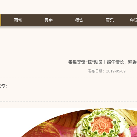
图赏
客房
餐饮
康乐
会
番禺宾馆“粽”动员｜端午情长，粽
发布日期：2019-05-09
分享：