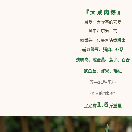
『 大 咸 肉 粽 』
最受广大宾客的喜爱
其用料更为丰富
飘香箬叶包裹着清香
糯米
辅以
绿豆、猪肉、冬菇
烧鸭肉、咸蛋黄、莲子、百合
鱿鱼丝、虾米、瑶柱
等共11种配料
硕大的"体格"
1.5
足足有
斤重量