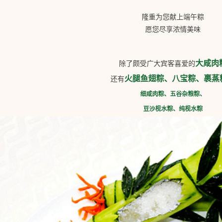
隆重为您献上端午粽
愿您尽享浓情美味
大咸肉
除了颇受广大宾客喜爱的
火腿鱼翅粽、八宝粽、裹蒸
还有
细咸肉粽、五谷杂粮粽、
豆沙枧水粽、纯枧水粽