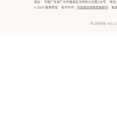
地址： 中国广东省广州市番禺区市桥街大北路130号
电话： 
© 2026 番禺宾馆
技术伙伴：
问途酒店网络营销顾问
备
粤公网安备 440113