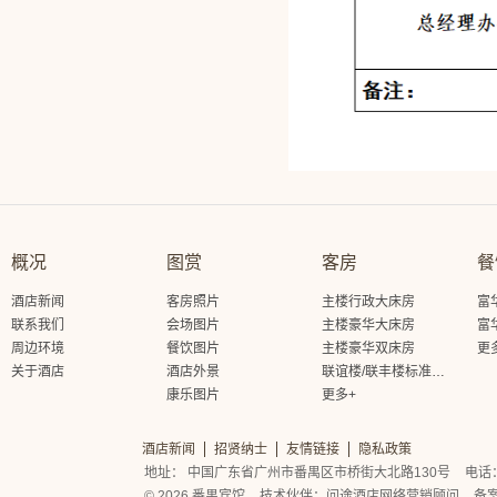
概况
图赏
客房
餐
酒店新闻
客房照片
主楼行政大床房
富
联系我们
会场图片
主楼豪华大床房
富
周边环境
餐饮图片
主楼豪华双床房
更
关于酒店
酒店外景
联谊楼/联丰楼标准大床房
康乐图片
更多+
酒店新闻
招贤纳士
友情链接
隐私政策
地址： 中国广东省广州市番禺区市桥街大北路130号
电话： 
© 2026 番禺宾馆
技术伙伴：
问途酒店网络营销顾问
备