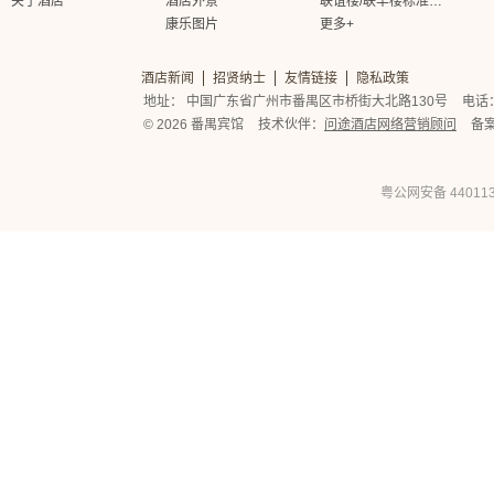
关于酒店
酒店外景
联谊楼/联丰楼标准大床房
康乐图片
更多+
酒店新闻
招贤纳士
友情链接
隐私政策
地址： 中国广东省广州市番禺区市桥街大北路130号
电话： 
© 2026 番禺宾馆
技术伙伴：
问途酒店网络营销顾问
备
粤公网安备 440113