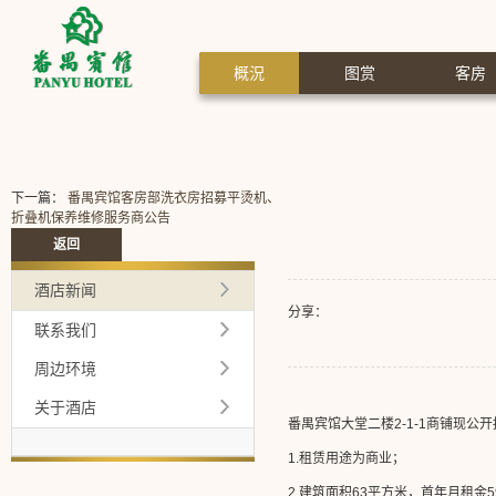
概況
图赏
客房
下一篇：
番禺宾馆客房部洗衣房招募平烫机、
折叠机保养维修服务商公告
返回
酒店新闻
分享：
联系我们
周边环境
关于酒店
番禺宾馆大堂二楼
2-1-1商铺现
1.租赁用途为商业；
2.建筑面积63平方米，首年月租金5