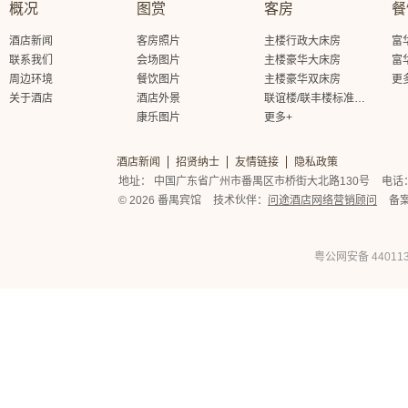
概况
图赏
客房
餐
酒店新闻
客房照片
主楼行政大床房
富
联系我们
会场图片
主楼豪华大床房
富
周边环境
餐饮图片
主楼豪华双床房
更
关于酒店
酒店外景
联谊楼/联丰楼标准大床房
康乐图片
更多+
酒店新闻
招贤纳士
友情链接
隐私政策
地址： 中国广东省广州市番禺区市桥街大北路130号
电话： 
© 2026 番禺宾馆
技术伙伴：
问途酒店网络营销顾问
备
粤公网安备 440113