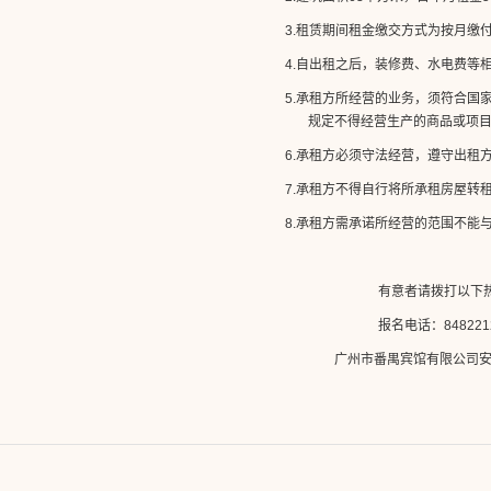
3.租赁期间租金缴交方式为按月缴
4.自出租之后，装修费、水电费等
5.承租方所经营的业务，须符合
规定不得经营生产的商品或项
6.承租方必须守法经营，遵守出租
7.承租方不得自行将所承租房屋转
8.承租方需承诺所经营的范围不能
有意者请拨打以下
报名电话：
84822
广州市番禺宾馆
有限公司