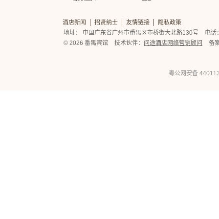
酒店新闻
招贤纳士
友情链接
隐私政策
地址： 中国广东省广州市番禺区市桥街大北路130号
电话： 
© 2026 番禺宾馆
技术伙伴：
问途酒店网络营销顾问
备
粤公网安备 440113