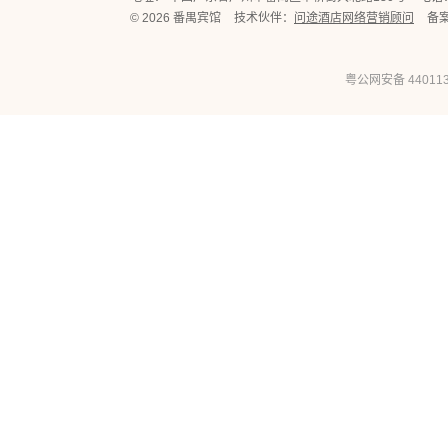
© 2026 番禺宾馆
技术伙伴：
问途酒店网络营销顾问
备
粤公网安备 440113