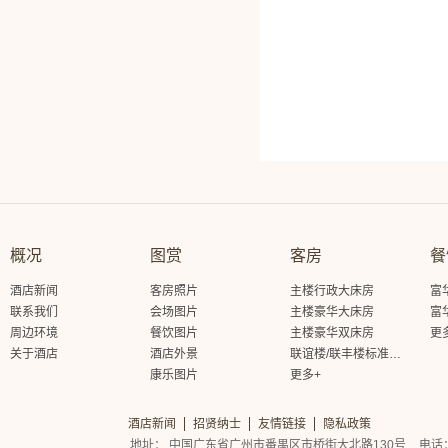
概况
图赏
客房
餐
酒店新闻
客房照片
主楼行政大床房
富
联系我们
会场图片
主楼豪华大床房
富
周边环境
餐饮图片
主楼豪华双床房
更
关于酒店
酒店外景
联谊楼/联丰楼标准大床房
康乐图片
更多+
酒店新闻
招贤纳士
友情链接
隐私政策
地址： 中国广东省广州市番禺区市桥街大北路130号
电话： 