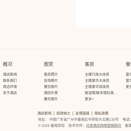
概况
图赏
客房
餐
酒店新闻
客房照片
主楼行政大床房
富
联系我们
会场图片
主楼豪华大床房
富
周边环境
餐饮图片
主楼豪华双床房
更
关于酒店
酒店外景
联谊楼/联丰楼标准大床房
康乐图片
更多+
酒店新闻
招贤纳士
友情链接
隐私政策
地址： 中国广东省广州市番禺区市桥街大北路130号
电话： 
© 2026 番禺宾馆
技术伙伴：
问途酒店网络营销顾问
备