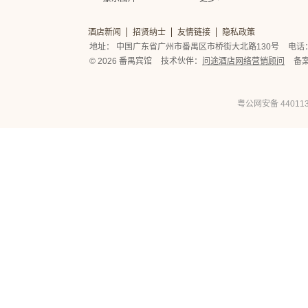
酒店新闻
招贤纳士
友情链接
隐私政策
地址： 中国广东省广州市番禺区市桥街大北路130号
电话： 
© 2026 番禺宾馆
技术伙伴：
问途酒店网络营销顾问
备
粤公网安备 440113