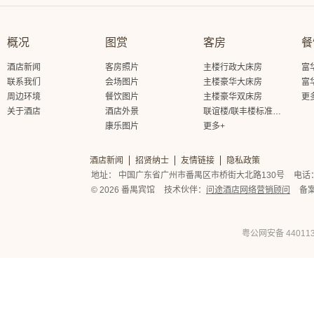
概况
图赏
客房
餐
酒店新闻
客房照片
主楼行政大床房
富
联系我们
会场图片
主楼豪华大床房
富
周边环境
餐饮图片
主楼豪华双床房
更
关于酒店
酒店外景
联谊楼/联丰楼标准大床房
康乐图片
更多+
酒店新闻
招贤纳士
友情链接
隐私政策
地址： 中国广东省广州市番禺区市桥街大北路130号
电话： 
© 2026 番禺宾馆
技术伙伴：
问途酒店网络营销顾问
备
粤公网安备 440113