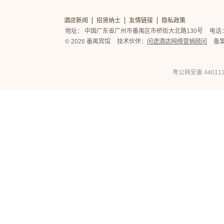
酒店新闻
招贤纳士
友情链接
隐私政策
地址： 中国广东省广州市番禺区市桥街大北路130号
电话： 
© 2026 番禺宾馆
技术伙伴：
问途酒店网络营销顾问
备
粤公网安备 440113