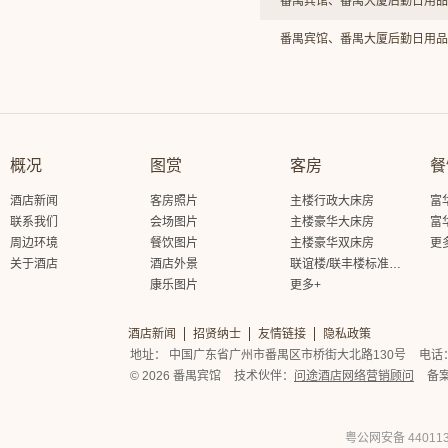
番禺宾馆、番禺大厦后勤日用品
番禺宾馆、番禺大厦后勤日用品
概况
图赏
客房
餐
酒店新闻
客房照片
主楼行政大床房
富
联系我们
会场图片
主楼豪华大床房
富
周边环境
餐饮图片
主楼豪华双床房
更
关于酒店
酒店外景
联谊楼/联丰楼标准大床房
康乐图片
更多+
酒店新闻
招贤纳士
友情链接
隐私政策
地址： 中国广东省广州市番禺区市桥街大北路130号
电话： 
© 2026 番禺宾馆
技术伙伴：
问途酒店网络营销顾问
备
粤公网安备 440113