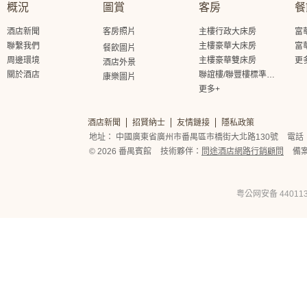
概況
圖賞
客房
餐
酒店新聞
客房照片
主樓行政大床房
富
聯繫我們
主樓豪華大床房
富
餐飲圖片
周邊環境
主樓豪華雙床房
更
酒店外景
關於酒店
聯誼樓/聯豐樓標準大床房
康樂圖片
更多+
酒店新聞
招賢納士
友情鏈接
隱私政策
地址： 中國廣東省廣州市番禺區市橋街大北路130號
電話： 
© 2026 番禺賓館
技術夥伴：
問途酒店網路行銷顧問
備
粤公网安备 440113