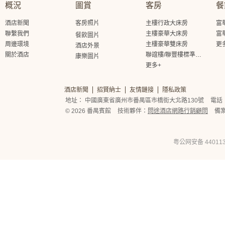
概況
圖賞
客房
餐
酒店新聞
客房照片
主樓行政大床房
富
聯繫我們
主樓豪華大床房
富
餐飲圖片
周邊環境
主樓豪華雙床房
更
酒店外景
關於酒店
聯誼樓/聯豐樓標準大床房
康樂圖片
更多+
酒店新聞
招賢納士
友情鏈接
隱私政策
地址： 中國廣東省廣州市番禺區市橋街大北路130號
電話： 
© 2026 番禺賓館
技術夥伴：
問途酒店網路行銷顧問
備
粤公网安备 440113