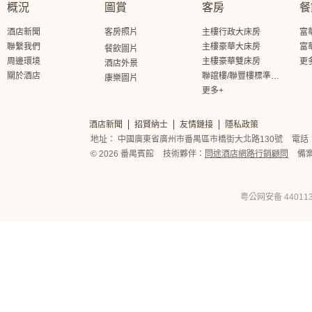
概況
圖賞
客房
餐
酒店新聞
客房照片
主樓行政大床房
富
聯繫我們
主樓豪華大床房
富
餐飲圖片
周邊環境
主樓豪華雙床房
更
酒店外景
關於酒店
聯誼樓/聯豐樓標準大床房
康樂圖片
更多+
酒店新聞
招賢納士
友情鏈接
隱私政策
地址： 中國廣東省廣州市番禺區市橋街大北路130號
電話： 
© 2026 番禺賓館
技術夥伴：
問途酒店網路行銷顧問
備
粤公网安备 440113