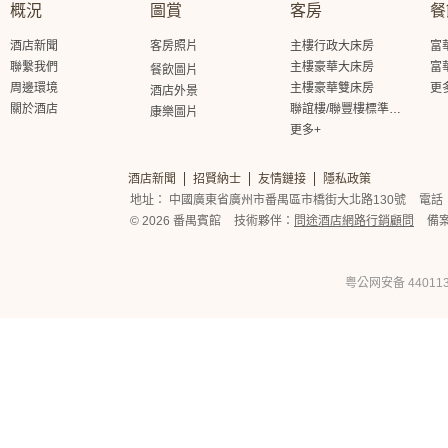
概況
圖賞
客房
餐
酒店新聞
客房照片
主樓行政大床房
富
聯繫我們
主樓豪華大床房
富
餐飲圖片
周邊環境
主樓豪華雙床房
更
酒店外景
關於酒店
聯誼樓/聯豐樓標準大床房
康樂圖片
更多+
酒店新聞
招賢納士
友情鏈接
隱私政策
地址： 中國廣東省廣州市番禺區市橋街大北路130號
電話： 
© 2026 番禺賓館
技術夥伴：
問途酒店網路行銷顧問
備
粤公网安备 440113