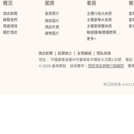
概況
圖賞
客房
餐
酒店新聞
客房照片
主樓行政大床房
富
聯繫我們
主樓豪華大床房
富
餐飲圖片
周邊環境
主樓豪華雙床房
更
酒店外景
關於酒店
聯誼樓/聯豐樓標準大床房
康樂圖片
更多+
酒店新聞
招賢納士
友情鏈接
隱私政策
地址： 中國廣東省廣州市番禺區市橋街大北路130號
電話： 
© 2026 番禺賓館
技術夥伴：
問途酒店網路行銷顧問
備
粤公网安备 440113