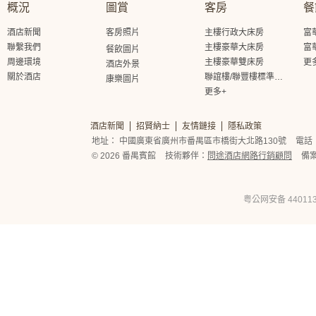
概況
圖賞
客房
餐
酒店新聞
客房照片
主樓行政大床房
富
聯繫我們
主樓豪華大床房
富
餐飲圖片
周邊環境
主樓豪華雙床房
更
酒店外景
關於酒店
聯誼樓/聯豐樓標準大床房
康樂圖片
更多+
酒店新聞
招賢納士
友情鏈接
隱私政策
地址： 中國廣東省廣州市番禺區市橋街大北路130號
電話： 
© 2026 番禺賓館
技術夥伴：
問途酒店網路行銷顧問
備
粤公网安备 440113