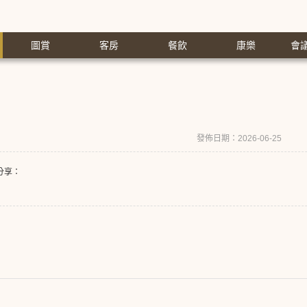
圖賞
客房
餐飲
康樂
會
發佈日期：2026-06-25
分享：