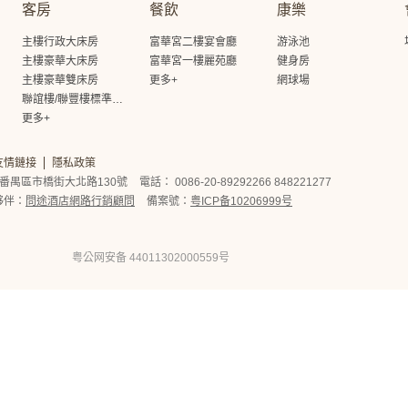
客房
餐飲
康樂
主樓行政大床房
富華宮二樓宴會廳
游泳池
主樓豪華大床房
富華宮一樓麗苑廳
健身房
主樓豪華雙床房
更多+
網球場
聯誼樓/聯豐樓標準大床房
更多+
友情鏈接
隱私政策
番禺區市橋街大北路130號
電話： 0086-20-89292266 848221277
夥伴：
問途酒店網路行銷顧問
備案號：
粤ICP备10206999号
粤公网安备 44011302000559号