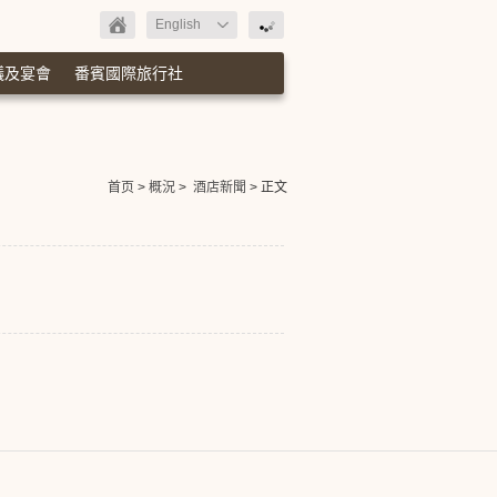
English
議及宴會
番賓國際旅行社
首页
>
概況
>
酒店新聞
> 正文