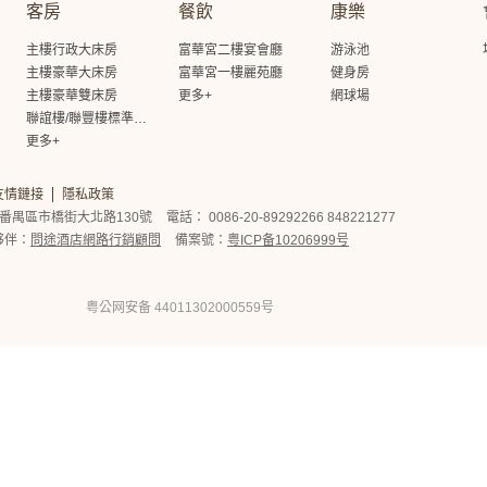
客房
餐飲
康樂
主樓行政大床房
富華宮二樓宴會廳
游泳池
主樓豪華大床房
富華宮一樓麗苑廳
健身房
主樓豪華雙床房
更多+
網球場
聯誼樓/聯豐樓標準大床房
更多+
友情鏈接
隱私政策
番禺區市橋街大北路130號
電話： 0086-20-89292266 848221277
夥伴：
問途酒店網路行銷顧問
備案號：
粤ICP备10206999号
粤公网安备 44011302000559号