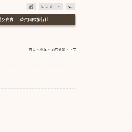
English
議及宴會
番賓國際旅行社
首页
>
概況
>
酒店新聞
> 正文