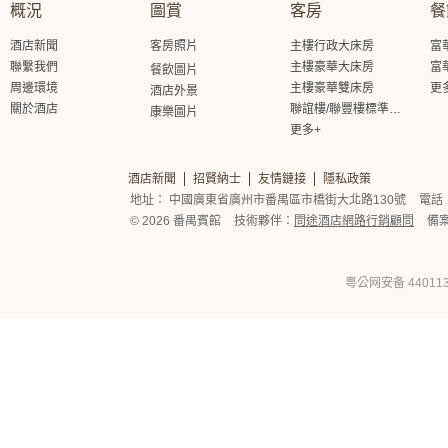
概況
圖賞
客房
餐
酒店新聞
客房照片
主樓行政大床房
富
聯繫我們
主樓豪華大床房
富
餐飲圖片
周邊環境
主樓豪華雙床房
更
酒店外景
關於酒店
聯誼樓/聯豐樓標準大床房
康樂圖片
更多+
酒店新聞
招賢納士
友情鏈接
隱私政策
地址： 中國廣東省廣州市番禺區市橋街大北路130號
電話： 
© 2026 番禺賓館
技術夥伴：
問途酒店網路行銷顧問
備
粤公网安备 440113