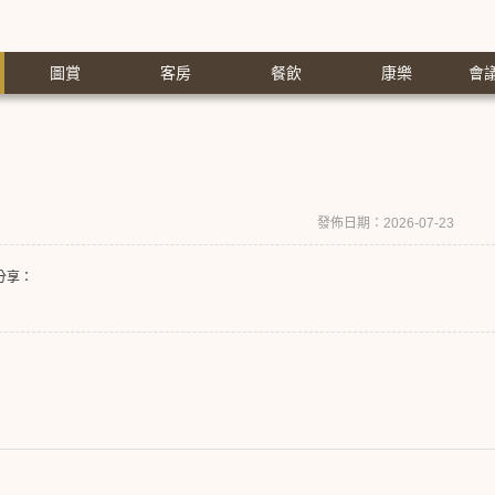
圖賞
客房
餐飲
康樂
會
發佈日期：2026-07-23
分享：