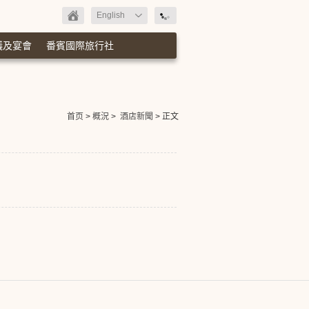
English
議及宴會
番賓國際旅行社
首页
>
概況
>
酒店新聞
> 正文