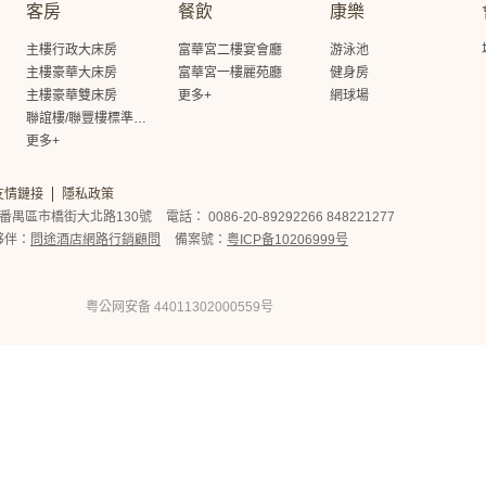
客房
餐飲
康樂
主樓行政大床房
富華宮二樓宴會廳
游泳池
主樓豪華大床房
富華宮一樓麗苑廳
健身房
主樓豪華雙床房
更多+
網球場
聯誼樓/聯豐樓標準大床房
更多+
友情鏈接
隱私政策
番禺區市橋街大北路130號
電話： 0086-20-89292266 848221277
夥伴：
問途酒店網路行銷顧問
備案號：
粤ICP备10206999号
粤公网安备 44011302000559号