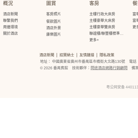
概況
圖賞
客房
餐
酒店新聞
客房照片
主樓行政大床房
富
聯繫我們
主樓豪華大床房
富
餐飲圖片
周邊環境
主樓豪華雙床房
更
酒店外景
關於酒店
聯誼樓/聯豐樓標準大床房
康樂圖片
更多+
酒店新聞
招賢納士
友情鏈接
隱私政策
地址： 中國廣東省廣州市番禺區市橋街大北路130號
電話： 
© 2026 番禺賓館
技術夥伴：
問途酒店網路行銷顧問
備
粤公网安备 440113