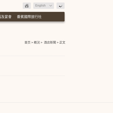
English
議及宴會
番賓國際旅行社
首页
>
概況
>
酒店新聞
> 正文